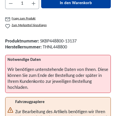
Produkt Anzahl: Gib den gewünschten Wert ein 
In den Warenkorb
Frage zum Produkt
Zum Merkzettel hinzufügen
Produktnummer:
SKBP448800-13137
Herstellernummer:
THNL448800
Notwendige Daten
Wir benötigen untenstehende Daten von Ihnen. Diese
können Sie zum Ende der Bestellung oder später in
Ihrem Kundenkonto zur jeweiligen Bestellung
hochladen.
Fahrzeugpapiere
Zur Bearbeitung des Artikels benötigen wir Ihren