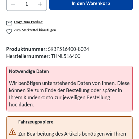
Produkt Anzahl: Gib den gewünschten Wert ein 
In den Warenkorb
Frage zum Produkt
Zum Merkzettel hinzufügen
Produktnummer:
SKBP516400-8024
Herstellernummer:
THNL516400
Notwendige Daten
Wir benötigen untenstehende Daten von Ihnen. Diese
können Sie zum Ende der Bestellung oder später in
Ihrem Kundenkonto zur jeweiligen Bestellung
hochladen.
Fahrzeugpapiere
Zur Bearbeitung des Artikels benötigen wir Ihren