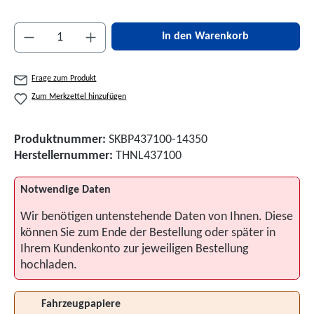
Produkt Anzahl: Gib den gewünschten Wert ein 
In den Warenkorb
Frage zum Produkt
Zum Merkzettel hinzufügen
Produktnummer:
SKBP437100-14350
Herstellernummer:
THNL437100
Notwendige Daten
Wir benötigen untenstehende Daten von Ihnen. Diese
können Sie zum Ende der Bestellung oder später in
Ihrem Kundenkonto zur jeweiligen Bestellung
hochladen.
Fahrzeugpapiere