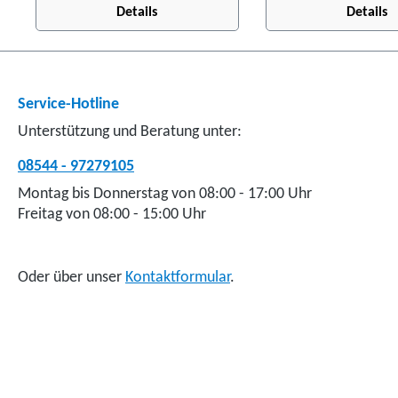
Details
Details
einem Gesamtvolumen von
Zuladung 50 kg bei
ca. 280 Liter. Die
Gesamtvolumen von
ausklappbaren Rollen
Liter. Die integriert
erleichtern das Handling der
machen das Handlin
Box ungemein! Ist die Box
kinderleicht, die Bo
Service-Hotline
montiert, hat dies keinerlei
somit nicht getrage
Unterstützung und Beratung unter:
Einfluss auf die Aerodynamik
Ist die Box montiert,
Ihres Fahrzeugs, die übliche
keinerlei Einfluss au
08544 - 97279105
Geschwindigkeitsbegrenzung
Aerodynamik Ihres
Montag bis Donnerstag von 08:00 - 17:00 Uhr
entfällt somit. einfache
Fahrzeugs! Ein höhe
Freitag von 08:00 - 15:00 Uhr
Montage der Box: Video dazu
Spritverbrauch kann
auf YouTube in 3 Farben
vermieden werden, 
lieferbar (schwarz, grau und
übliche
Oder über unser
Kontaktformular
.
grün) Zuladung: max. 50 kg
Geschwindigkeitsbe
(abhängig von der Stützlast
entfällt. Zuladung: max. 50
Ihrer Anhängerkupplung)
kg (bei einer Stützla
Volumen: ca. 280 Liter
min. 83 kg) Volumen
diebstahlsicherer Verschluss
Liter Außenabmessu