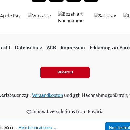
-polig /
Bewegen
ierte
grenzung
recht
Datenschutz
AGB
Impressum
Erklärung zur Barri
erbrauch
mit
k
Widerruf
wertsteuer zzgl.
Versandkosten
und ggf. Nachnahmegebühren, 
innovative solutions from Bavaria
 zu können.
Mehr Informationen ...
Nur techn