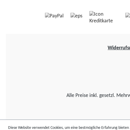
Lampen und Aussparung für
120 x 65 x 67 cm
Kennzeichen im Träger
abschließbar
integriert
Elektroanschluss: 13
(Kennzeichenhalterung wird
7-polig einfaches 
separat benötigt)
der Box durch integr
Elektroanschluss: 13-polig
Rollen keine
(inklusive 7-poligem Adapter)
Geschwindigkeitsbe
Widerrufs
EG-geprüft einfaches
kein höherer Spritv
Bewegen der Box durch
auch für Fahrzeuge 
integrierte Rollen keine
Reserverad am Hec
Geschwindigkeitsbegrenzung
(Montageanleitung
keine Eintragung notwendig
beachten!)
keine Auswirkung auf die
Fahrzeughöhe
Alle Preise inkl. gesetzl. Mehr
Diese Website verwendet Cookies, um eine bestmögliche Erfahrung bieten