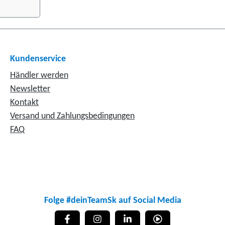
 einem
 ca. 305
en Rollen
g der Box
x muss
Kundenservice
n werden.
Händler werden
 hat dies
Newsletter
f die
Kontakt
Versand und Zahlungsbedingungen
rer
 somit
FAQ
die
grenzung
st von
Folge #deinTeamSk auf Social Media
: ca. 305
ngen: