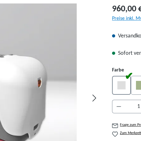
960,00 
Preise inkl. M
Versandko
Sofort ver
auswäh
Farbe
Grau
Produkt A
Frage zum Pr
Zum Merkzett