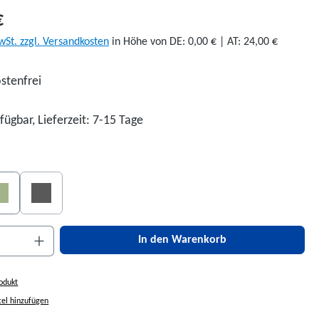
€
wSt. zzgl. Versandkosten
in Höhe von DE: 0,00 € | AT: 24,00 €
stenfrei
fügbar, Lieferzeit: 7-15 Tage
len
Grün
Schwarz
(Diese Option ist zurzeit nicht verfügbar.)
nzahl: Gib den gewünschten Wert ein oder be
In den Warenkorb
odukt
el hinzufügen