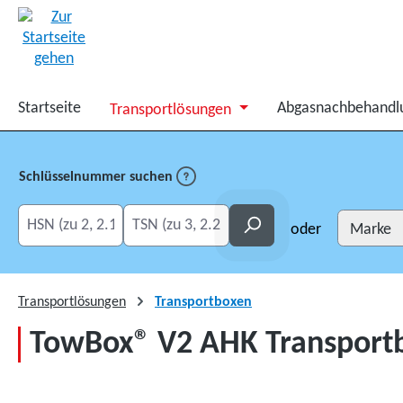
springen
Zur Hauptnavigation springen
Startseite
Abgasnachbehandl
Transportlösungen
Schlüsselnummer suchen
HSN eingeben
TSN eingeben
Suchen
oder
Transportlösungen
Transportboxen
TowBox® V2 AHK Transport