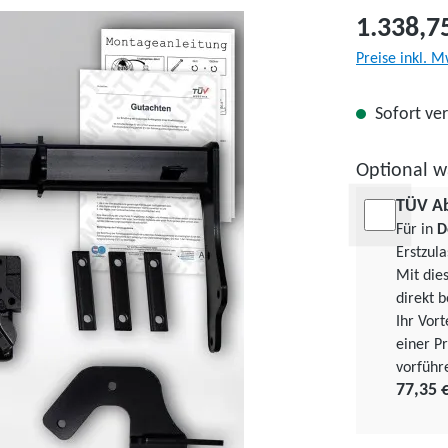
1.338,7
Preise inkl. M
Sofort ver
Optional w
TÜV A
Für in
D
Erstzul
Mit die
direkt b
Ihr Vor
einer Pr
vorführ
77,35 