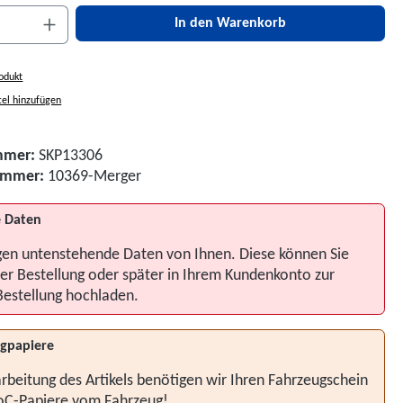
nzahl: Gib den gewünschten Wert ein oder be
In den Warenkorb
odukt
el hinzufügen
mmer:
SKP13306
nummer:
10369-Merger
 Daten
gen untenstehende Daten von Ihnen. Diese können Sie
er Bestellung oder später in Ihrem Kundenkonto zur
Bestellung hochladen.
gpapiere
rbeitung des Artikels benötigen wir Ihren Fahrzeugschein
oC-Papiere vom Fahrzeug!