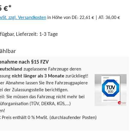
5 €*
wSt. zzgl. Versandkosten
in Höhe von DE: 22,61 € | AT: 36,00 €
fügbar, Lieferzeit: 1-3 Tage
ählbar
bnahme nach §15 FZV
eutschland
zugelassene Fahrzeuge deren
assung
nicht länger als 3 Monate
zurückliegt!
ser Abnahme lassen Sie Ihre Fahrzeugpapiere
ei der Zulassungsstelle berichtigen.
teil: Sie müssen das Fahrzeug nicht mehr bei
üforgani­sation (TÜV, DEKRA, KÜS,...)
en!
€
Preis enthält 0 % MwSt. (durchlaufender Posten)