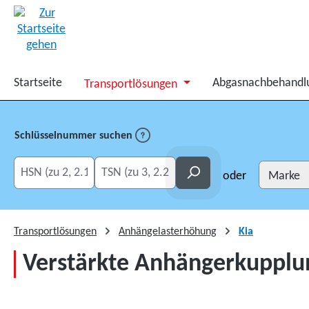
springen
Zur Hauptnavigation springen
Startseite
Abgasnachbehandl
Transportlösungen
Schlüsselnummer suchen
HSN eingeben
TSN eingeben
Suchen
oder
Transportlösungen
Anhängelasterhöhung
Kia
Verstärkte Anhängerkupplun