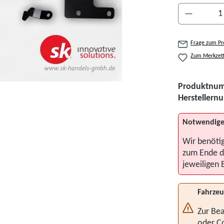
Produkt A
Frage zum Pr
Zum Merkzett
Produktnu
Hersteller
Notwendige
Wir benöti
zum Ende d
jeweiligen 
Fahrzeu
Zur Bea
oder C