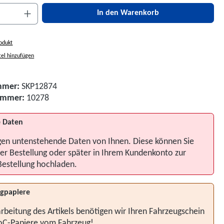
nzahl: Gib den gewünschten Wert ein oder be
In den Warenkorb
odukt
el hinzufügen
mmer:
SKP12874
nummer:
10278
 Daten
gen untenstehende Daten von Ihnen. Diese können Sie
er Bestellung oder später in Ihrem Kundenkonto zur
Bestellung hochladen.
gpapiere
rbeitung des Artikels benötigen wir Ihren Fahrzeugschein
oC-Papiere vom Fahrzeug!