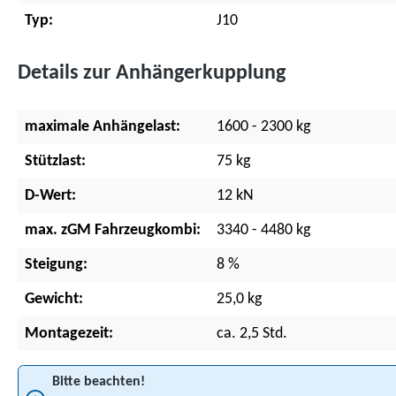
Typ:
J10
Details zur Anhängerkupplung
maximale Anhängelast:
1600 - 2300 kg
Stützlast:
75 kg
D-Wert:
12 kN
max. zGM Fahrzeugkombi:
3340 - 4480 kg
Steigung:
8 %
Gewicht:
25,0 kg
Montagezeit:
ca. 2,5 Std.
Bitte beachten!