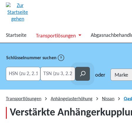
springen
Zur Hauptnavigation springen
Startseite
Abgasnachbehandl
Transportlösungen
Schlüsselnummer suchen
HSN eingeben
TSN eingeben
Suchen
oder
Transportlösungen
Anhängelasterhöhung
Nissan
Qas
Verstärkte Anhängerkupplu