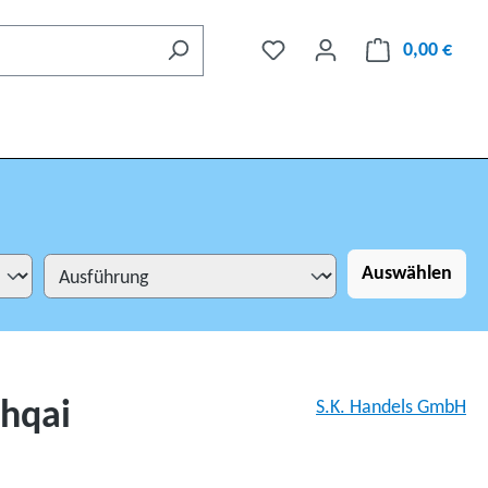
0,00 €
Auswählen
shqai
S.K. Handels GmbH