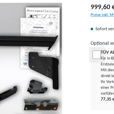
999,60 
Preise inkl. M
Sofort ver
Optional w
TÜV A
Für in
D
Erstzul
Mit die
direkt b
Ihr Vor
einer Pr
vorführ
77,35 