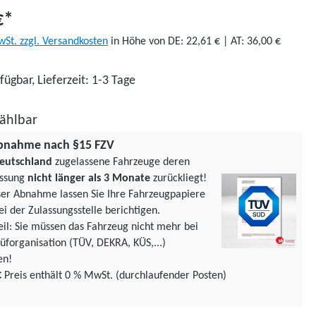
€*
wSt. zzgl. Versandkosten
in Höhe von DE: 22,61 € | AT: 36,00 €
fügbar, Lieferzeit: 1-3 Tage
ählbar
bnahme nach §15 FZV
eutschland
zugelassene Fahrzeuge deren
assung
nicht länger als 3 Monate
zurückliegt!
ser Abnahme lassen Sie Ihre Fahrzeugpapiere
ei der Zulassungsstelle berichtigen.
teil: Sie müssen das Fahrzeug nicht mehr bei
üforgani­sation (TÜV, DEKRA, KÜS,...)
en!
€
Preis enthält 0 % MwSt. (durchlaufender Posten)