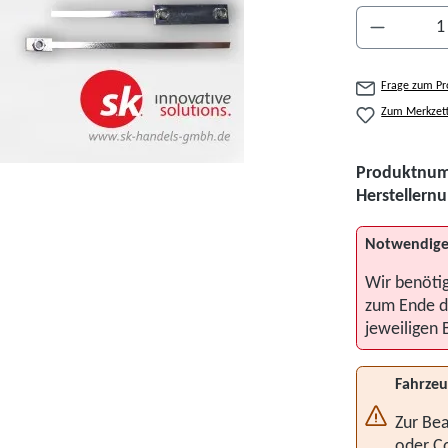
Produkt A
Frage zum Pr
Zum Merkzett
Produktnu
Hersteller
Notwendige
Wir benöti
zum Ende d
jeweiligen 
Fahrzeu
Zur Bea
oder C