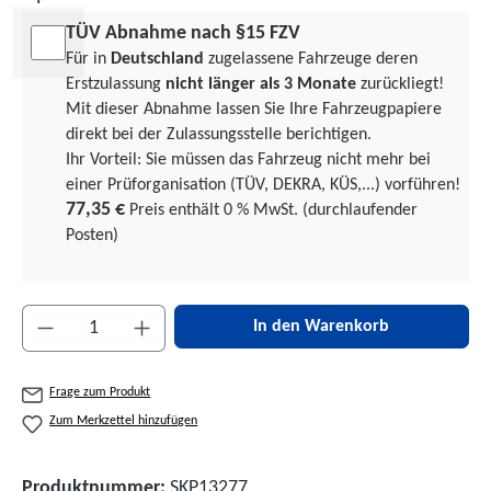
TÜV Abnahme nach §15 FZV
Für in
Deutschland
zugelassene Fahrzeuge deren
Erstzulassung
nicht länger als 3 Monate
zurückliegt!
Mit dieser Abnahme lassen Sie Ihre Fahrzeugpapiere
direkt bei der Zulassungsstelle berichtigen.
Ihr Vorteil: Sie müssen das Fahrzeug nicht mehr bei
einer Prüforgani­sation (TÜV, DEKRA, KÜS,...) vorführen!
77,35 €
Preis enthält 0 % MwSt. (durchlaufender
Posten)
Produkt Anzahl: Gib den gewünschten Wert ein 
In den Warenkorb
Frage zum Produkt
Zum Merkzettel hinzufügen
Produktnummer:
SKP13277