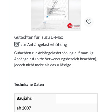
Gutachten für Isuzu D-Max
zur Anhängelasterhöhung
Gutachten zur Anhängelasterhöhung auf max. kg
Anhängelast (bitte Verwendungsbereich beachten),
jedoch nicht mehr als das zulässige
Gesamtgewicht. Anwendbar bei bereits
vorhandener Anhängerkupplung und einem
ausreichenden D-Wert. Die Abnahme durch eine
Technische Daten
technische Prüforganisation (DEKRA, GTÜ, KÜS,
etc.) ist notwendig! Bitte vergleichen Sie die Werte
Baujahr:
(D-Wert & Stützlast) Ihrer Anhängerkupplung mit
unserem Verwendungsbereich!Sollten diese Werte
ab 2007