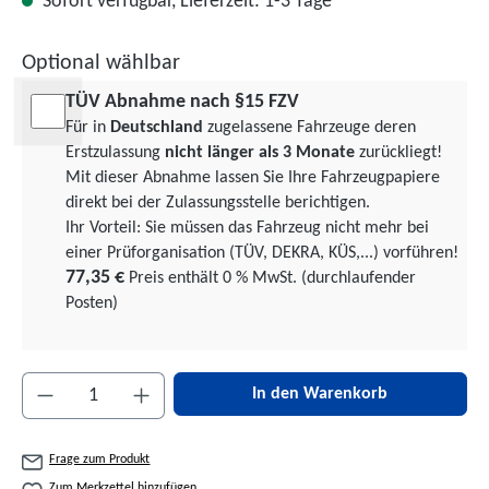
Sofort verfügbar, Lieferzeit: 1-3 Tage
Optional wählbar
TÜV Abnahme nach §15 FZV
Für in
Deutschland
zugelassene Fahrzeuge deren
Erstzulassung
nicht länger als 3 Monate
zurückliegt!
Mit dieser Abnahme lassen Sie Ihre Fahrzeugpapiere
direkt bei der Zulassungsstelle berichtigen.
Ihr Vorteil: Sie müssen das Fahrzeug nicht mehr bei
einer Prüforgani­sation (TÜV, DEKRA, KÜS,...) vorführen!
77,35 €
Preis enthält 0 % MwSt. (durchlaufender
Posten)
Produkt Anzahl: Gib den gewünschten Wert ein 
In den Warenkorb
Frage zum Produkt
Zum Merkzettel hinzufügen