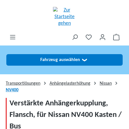
alt springen
Fahrzeug auswählen
❯
Transportlösungen
Anhängelasterhöhung
Nissan
NV400
Verstärkte Anhängerkupplung,
Flansch, für Nissan NV400 Kasten /
Bus