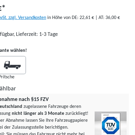
€*
wSt. zzgl. Versandkosten
in Höhe von DE: 22,61 € | AT: 36,00 €
fügbar, Lieferzeit: 1-3 Tage
auswählen
iante wählen!
Pritsche
Pritsche
ählbar
bnahme nach §15 FZV
eutschland
zugelassene Fahrzeuge deren
assung
nicht länger als 3 Monate
zurückliegt!
ser Abnahme lassen Sie Ihre Fahrzeugpapiere
ei der Zulassungsstelle berichtigen.
teil: Sie müssen das Fahrzeug nicht mehr bei