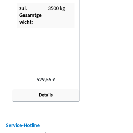
technische Prüforganisation
zul.
3500 kg
(DEKRA, GTÜ, KÜS, etc.)
Gesamtge
notwendig!
wicht:
529,55 €
Details
Service-Hotline