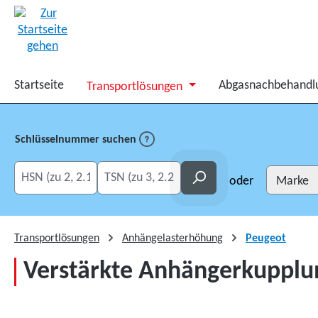
springen
Zur Hauptnavigation springen
Startseite
Abgasnachbehandl
Transportlösungen
Schlüsselnummer suchen
HSN eingeben
TSN eingeben
Suchen
oder
Transportlösungen
Anhängelasterhöhung
Peugeot
Verstärkte Anhängerkupplung