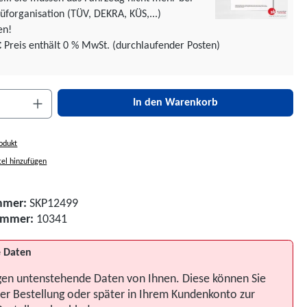
üforgani­sation (TÜV, DEKRA, KÜS,...)
en!
€
Preis enthält 0 % MwSt. (durchlaufender Posten)
nzahl: Gib den gewünschten Wert ein oder be
In den Warenkorb
odukt
el hinzufügen
mmer:
SKP12499
nummer:
10341
 Daten
gen untenstehende Daten von Ihnen. Diese können Sie
er Bestellung oder später in Ihrem Kundenkonto zur