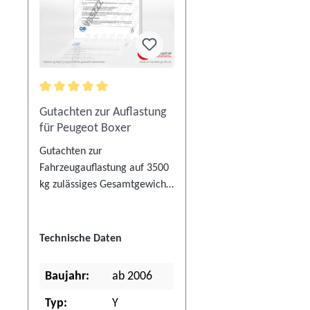
Durchschnittliche Bewertung von 5 von 5 Sternen
Gutachten zur Auflastung
für Peugeot Boxer
Gutachten zur
Fahrzeugauflastung auf 3500
kg zulässiges Gesamtgewicht
(Verwendungsbereich
beachten), jedoch nicht mehr
als die Summe der
Technische Daten
serienmäßig zulässigen
maximalen Achslast an Achse
Baujahr:
ab 2006
1 und 2. Bei diesem Produkt
ist die Abnahme durch eine
Typ:
Y