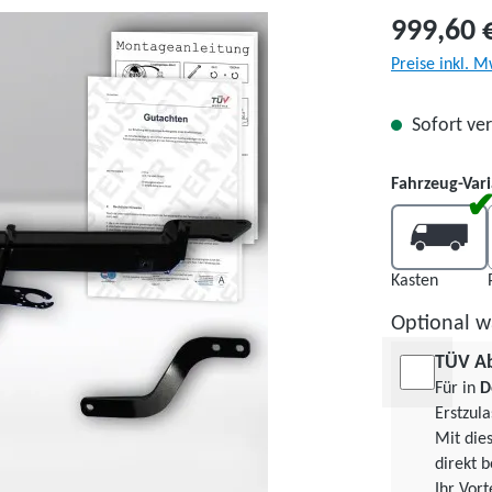
999,60 
Preise inkl. M
Sofort ver
Fahrzeug-Var
Kasten
Kasten
Optional w
TÜV A
Für in
D
Erstzul
Mit die
direkt b
Ihr Vor