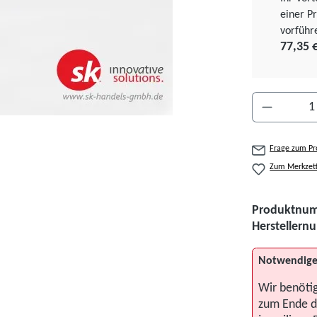
einer Pr
vorführ
77,35 
Produkt A
Frage zum Pr
Zum Merkzett
Produktnu
Hersteller
Notwendige
Wir benöti
zum Ende d