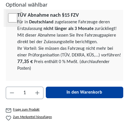
Optional wählbar
TÜV Abnahme nach §15 FZV
Für in
Deutschland
zugelassene Fahrzeuge deren
Erstzulassung
nicht länger als 3 Monate
zurückliegt!
Mit dieser Abnahme lassen Sie Ihre Fahrzeugpapiere
direkt bei der Zulassungsstelle berichtigen.
Ihr Vorteil: Sie müssen das Fahrzeug nicht mehr bei
einer Prüforgani­sation (TÜV, DEKRA, KÜS,...) vorführen!
77,35 €
Preis enthält 0 % MwSt. (durchlaufender
Posten)
Produkt Anzahl: Gib den gewünschten Wert ein 
In den Warenkorb
Frage zum Produkt
Zum Merkzettel hinzufügen