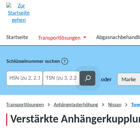
springen
Zur Hauptnavigation springen
Startseite
Abgasnachbehandl
Transportlösungen
Schlüsselnummer suchen
HSN eingeben
TSN eingeben
Suchen
oder
Transportlösungen
Anhängelasterhöhung
Nissan
Tow
Verstärkte Anhängerkupplung