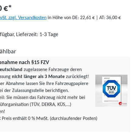
0 €*
wSt. zzgl. Versandkosten
in Höhe von DE: 22,61 € | AT: 36,00 €
fügbar, Lieferzeit: 1-3 Tage
ählbar
bnahme nach §15 FZV
eutschland
zugelassene Fahrzeuge deren
assung
nicht länger als 3 Monate
zurückliegt!
ser Abnahme lassen Sie Ihre Fahrzeugpapiere
ei der Zulassungsstelle berichtigen.
teil: Sie müssen das Fahrzeug nicht mehr bei
üforgani­sation (TÜV, DEKRA, KÜS,...)
en!
€
Preis enthält 0 % MwSt. (durchlaufender Posten)