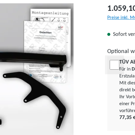
1.059,1
Preise inkl. M
Sofort ver
Optional w
TÜV A
Für in
D
Erstzul
Mit die
direkt b
Ihr Vor
einer Pr
vorführ
77,35 