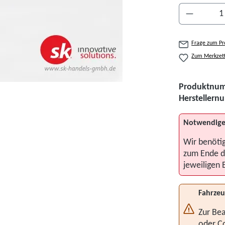
Produkt A
Frage zum Pr
Zum Merkzett
Produktnu
Hersteller
Notwendige
Wir benöti
zum Ende d
jeweiligen 
Fahrzeu
Zur Bea
oder C