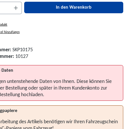
nzahl: Gib den gewünschten Wert ein oder be
In den Warenkorb
odukt
el hinzufügen
mmer:
SKP10175
nummer:
10127
 Daten
gen untenstehende Daten von Ihnen. Diese können Sie
er Bestellung oder später in Ihrem Kundenkonto zur
Bestellung hochladen.
gpapiere
rbeitung des Artikels benötigen wir Ihren Fahrzeugschein
oC-Papiere vom Fahrzeug!