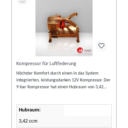
Kompressor für Luftfederung
Höchster Komfort durch einen in das System
integrierten, leistungsstarken 12V Kompressor. Der
9-bar Kompressor hat einen Hubraum von 3,42
ccm bei einer Nenndrehzahl von 3800
Umdrehungen pro Minute und fördert somit
genügend Druckluft um neben seiner
Hubraum:
Hauptaufgabe, dem Befüllen der Luftbälge einer
3,42 ccm
Luftfederung, noch eine ganze Menge mehr zu