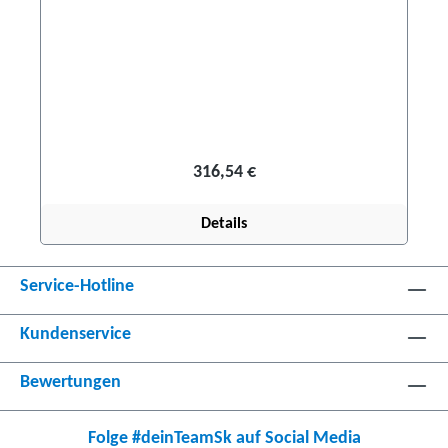
leisten. Im Lieferumfang sind das
Montagematerial und zwei Manometer
enthalten.Die Abnahme bei einer Prüfstelle ist
nicht notwendig!
316,54 €
Details
Service-Hotline
Kundenservice
Bewertungen
Folge #deinTeamSk auf Social Media