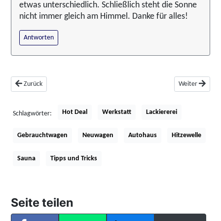
etwas unterschiedlich. Schließlich steht die Sonne
nicht immer gleich am Himmel. Danke für alles!
Antworten
Vorheriger Beitrag: Wohnmobil kaufen oder mieten?
Nächster Beitra
Zurück
Weiter
Hot Deal
Werkstatt
Lackiererei
Schlagwörter:
Gebrauchtwagen
Neuwagen
Autohaus
Hitzewelle
Sauna
Tipps und Tricks
Seite teilen