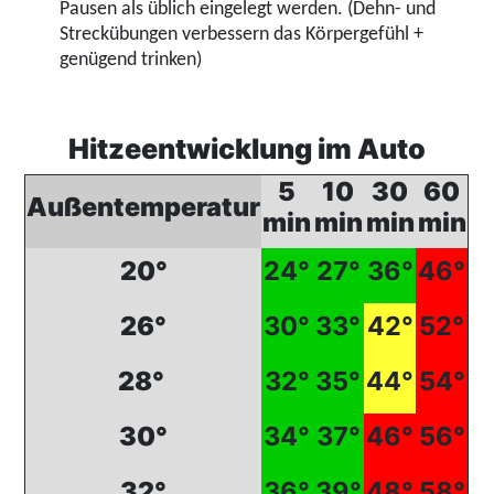
Pausen als üblich eingelegt werden. (Dehn- und
Streckübungen verbessern das Körpergefühl +
genügend trinken)
Hitzeentwicklung im Auto
5
10
30
60
Außentemperatur
min
min
min
min
20°
24°
27°
36°
46°
26°
30°
33°
42°
52°
28°
32°
35°
44°
54°
30°
34°
37°
46°
56°
32°
36°
39°
48°
58°