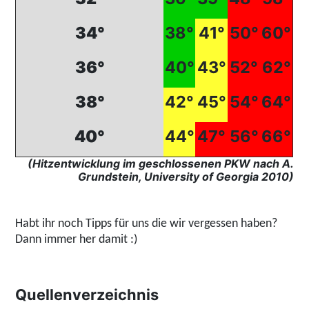
34°
38°
41°
50°
60°
36°
40°
43°
52°
62°
38°
42°
45°
54°
64°
40°
44°
47°
56°
66°
(Hitzentwicklung im geschlossenen PKW nach A.
Grundstein, University of Georgia 2010)
Habt ihr noch Tipps für uns die wir vergessen haben?
Dann immer her damit :)
Quellenverzeichnis