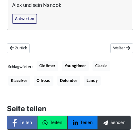
Alex und sein Nanook
Antworten
Vorheriger Beitrag: Unimog - ein Klassiker unserer Zeit
Nächster Beitra
Zurück
Weiter
Oldtimer
Youngtimer
Classic
Schlagwörter:
Klassiker
Offroad
Defender
Landy
Seite teilen
Teilen
Teilen
Teilen
Senden