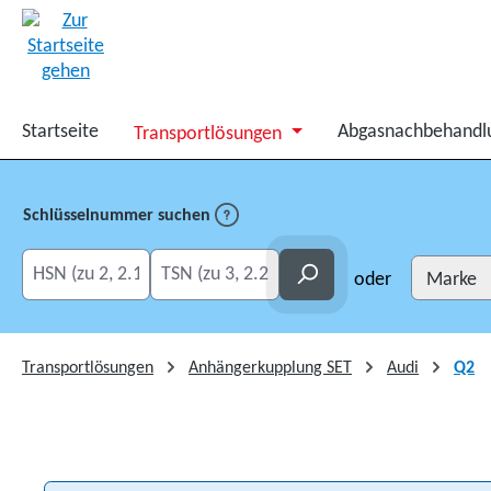
springen
Zur Hauptnavigation springen
Startseite
Abgasnachbehandl
Transportlösungen
Schlüsselnummer suchen
HSN eingeben
TSN eingeben
Suchen
oder
Transportlösungen
Anhängerkupplung SET
Audi
Q2