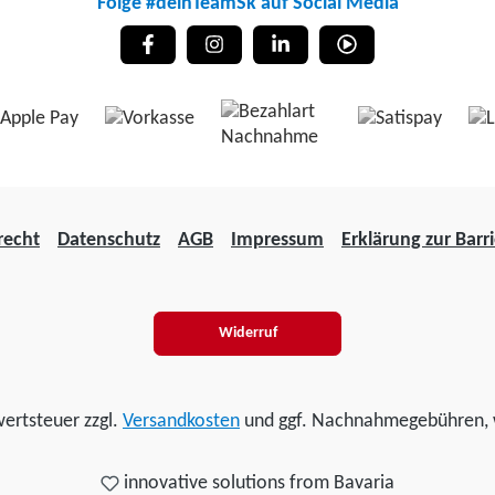
Folge #deinTeamSk auf Social Media
recht
Datenschutz
AGB
Impressum
Erklärung zur Barri
Widerruf
wertsteuer zzgl.
Versandkosten
und ggf. Nachnahmegebühren, 
innovative solutions from Bavaria