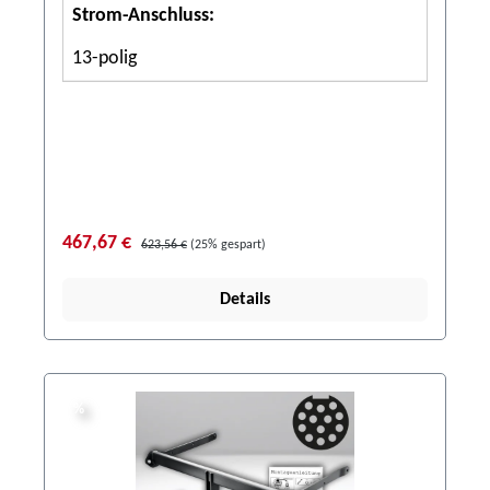
Strom-Anschluss:
13-polig
467,67 €
623,56 €
(25% gespart)
Details
%
%