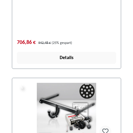
706,86 €
942,48 €
(25% gespart)
Details
%
%