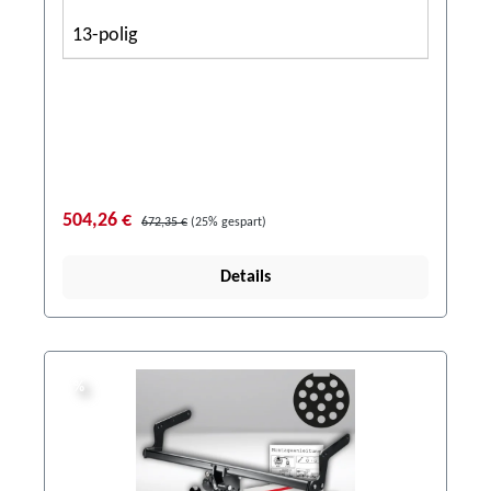
13-polig
504,26 €
672,35 €
(25% gespart)
Details
%
%