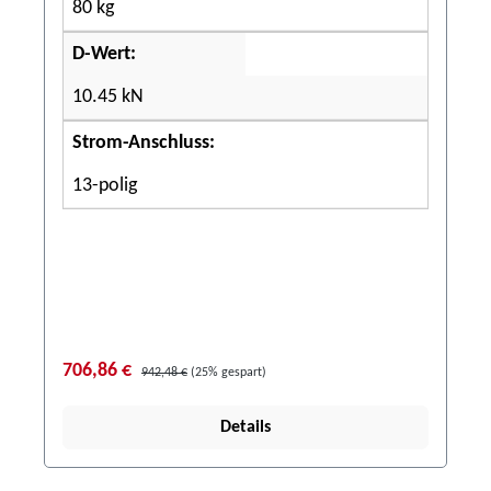
80 kg
D-Wert:
10.45 kN
Strom-Anschluss:
13-polig
706,86 €
942,48 €
(25% gespart)
Details