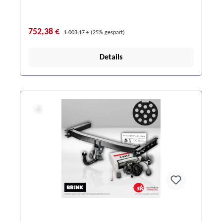
752,38 €
1.003,17 €
(25% gespart)
Details
%
%