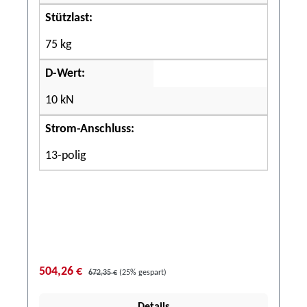
Stützlast:
75 kg
D-Wert:
10 kN
Strom-Anschluss:
13-polig
504,26 €
672,35 €
(25% gespart)