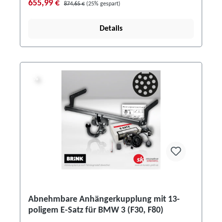
655,99 €
874,65 €
(25% gespart)
Details
%
%
Abnehmbare Anhängerkupplung mit 13-
poligem E-Satz für BMW 3 (F30, F80)