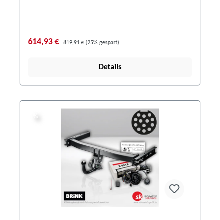
614,93 €
819,91 €
(25% gespart)
Details
%
%