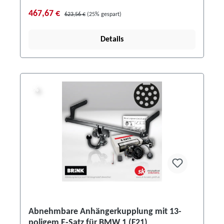
467,67 €
623,56 €
(25% gespart)
Details
%
%
Abnehmbare Anhängerkupplung mit 13-
poligem E-Satz für BMW 1 (F21)