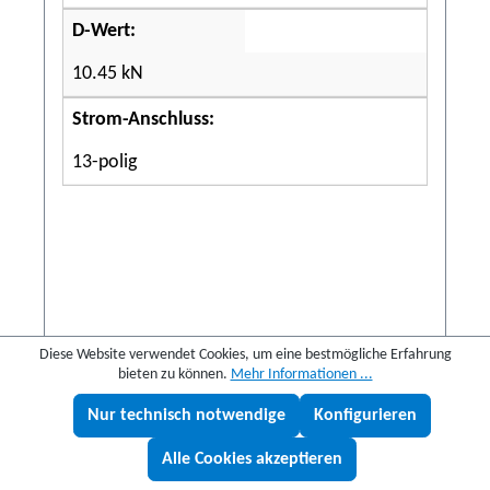
D-Wert:
10.45 kN
Strom-Anschluss:
13-polig
706,86 €
942,48 €
(25% gespart)
Diese Website verwendet Cookies, um eine bestmögliche Erfahrung
bieten zu können.
Mehr Informationen ...
Details
Nur technisch notwendige
Konfigurieren
Lukas fragen
Alle Cookies akzeptieren