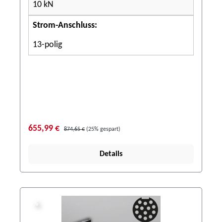
10 kN
Strom-Anschluss:
13-polig
655,99 €
874,65 €
(25% gespart)
Details
%
%