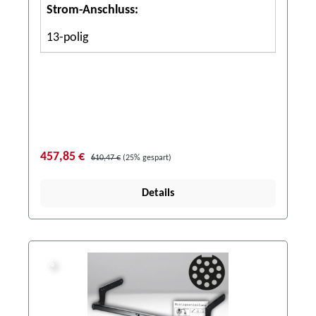
Strom-Anschluss:
13-polig
457,85 €
610,47 €
(25% gespart)
Details
%
%