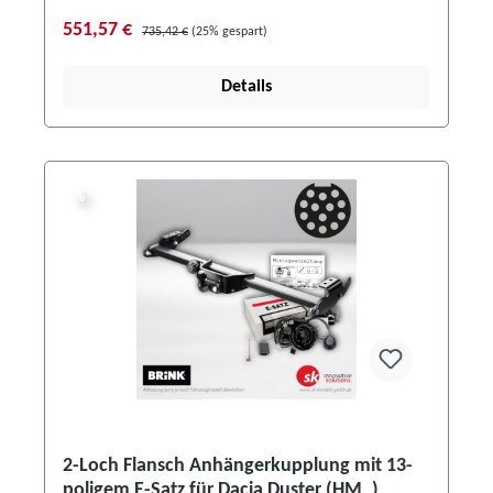
551,57 €
735,42 €
(25% gespart)
Details
%
%
2-Loch Flansch Anhängerkupplung mit 13-
poligem E-Satz für Dacia Duster (HM_)