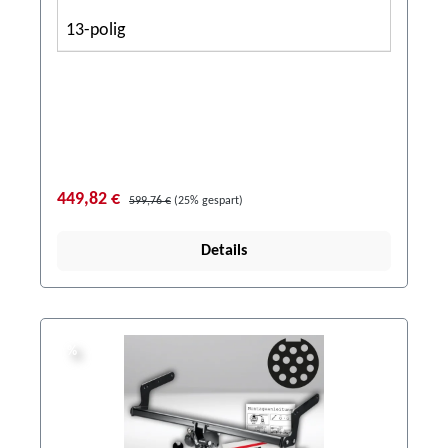
13-polig
449,82 €
599,76 €
(25% gespart)
Details
%
%