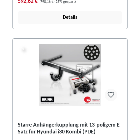
592,62 €
790,16 €
(25% gespart)
Details
%
%
Starre Anhängerkupplung mit 13-poligem E-
Satz für Hyundai i30 Kombi (PDE)