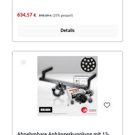
634,57 €
846,09 €
(25% gespart)
Details
%
%
Abnehmbare Anhängerkupplung mit 13-