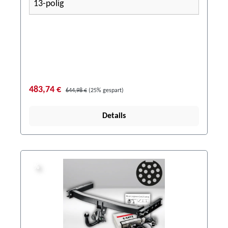
13-polig
483,74 €
644,98 €
(25% gespart)
Details
%
%