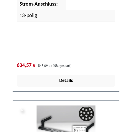
Strom-Anschluss:
13-polig
634,57 €
846,09 €
(25% gespart)
Details
%
%