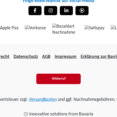
Folge #deinTeamSk auf Social Media
recht
Datenschutz
AGB
Impressum
Erklärung zur Barri
Widerruf
wertsteuer zzgl.
Versandkosten
und ggf. Nachnahmegebühren, 
innovative solutions from Bavaria