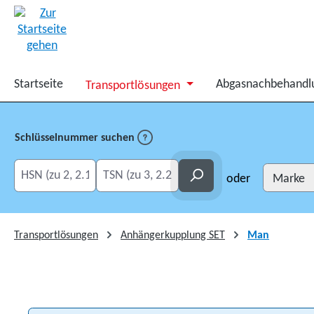
springen
Zur Hauptnavigation springen
Startseite
Abgasnachbehandl
Transportlösungen
Schlüsselnummer suchen
HSN eingeben
TSN eingeben
Suchen
oder
Transportlösungen
Anhängerkupplung SET
Man