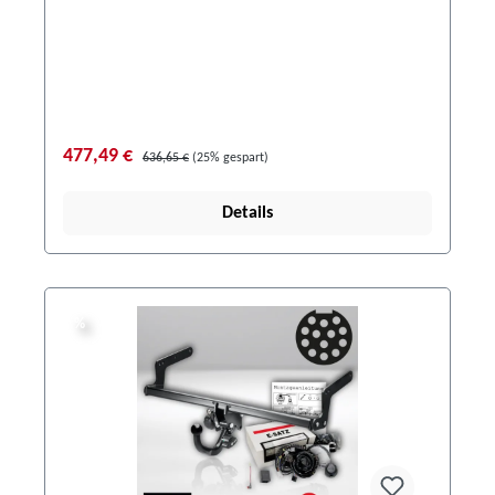
477,49 €
636,65 €
(25% gespart)
Details
%
%