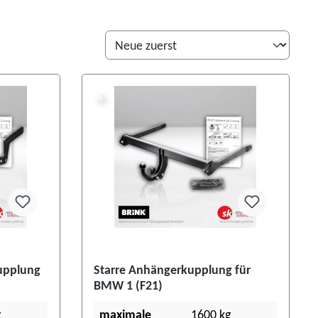
%
%
upplung
Starre Anhängerkupplung für
BMW 1 (F21)
g
maximale
1600 kg