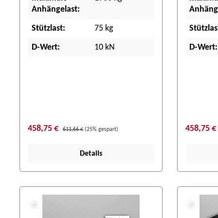
Anhängelast:
Anhänge
Stützlast:
75 kg
Stützlas
D-Wert:
10 kN
D-Wert:
458,75 €
458,75 €
611,66 €
(25% gespart)
Details
%
%
%
%