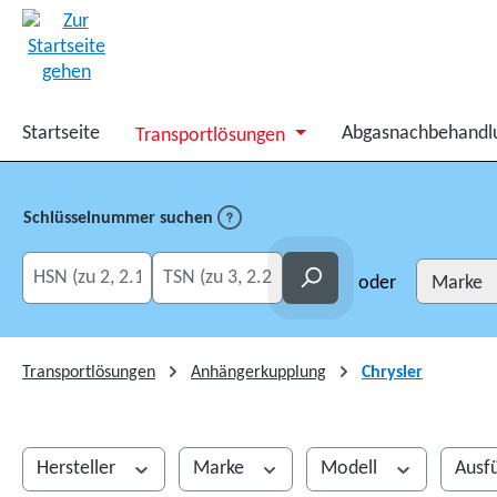
springen
Zur Hauptnavigation springen
Startseite
Abgasnachbehandl
Transportlösungen
Schlüsselnummer suchen
HSN eingeben
TSN eingeben
Suchen
oder
Transportlösungen
Anhängerkupplung
Chrysler
Hersteller
Marke
Modell
Ausf