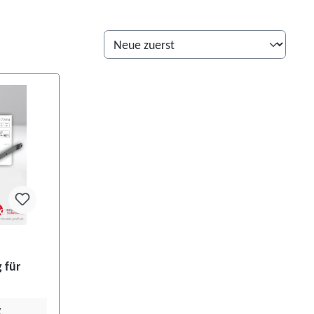
 für
g