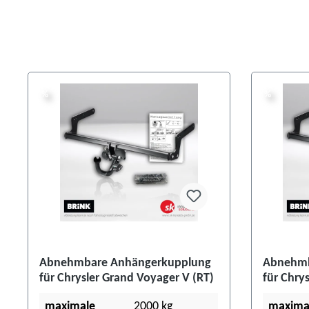
%
%
%
%
Abnehmbare Anhängerkupplung
Abnehmb
für Chrysler Grand Voyager V (RT)
für Chrys
maximale
2000 kg
maxima