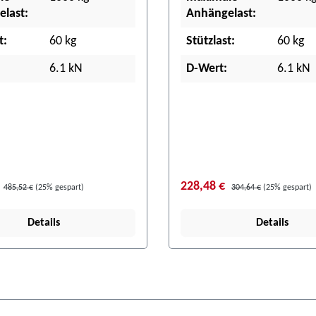
last:
Anhängelast:
t:
60 kg
Stützlast:
60 kg
6.1 kN
D-Wert:
6.1 kN
228,48 €
485,52 €
(25% gespart)
304,64 €
(25% gespart)
Details
Details