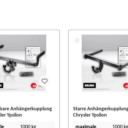
%
%
are Anhängerkupplung
Starre Anhängerkupplung
ler Ypsilon
Chrysler Ypsilon
le
1000 kg
maximale
1000 k