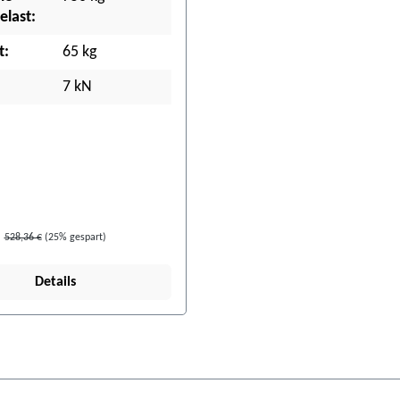
last:
t:
65 kg
7 kN
528,36 €
(25% gespart)
Details