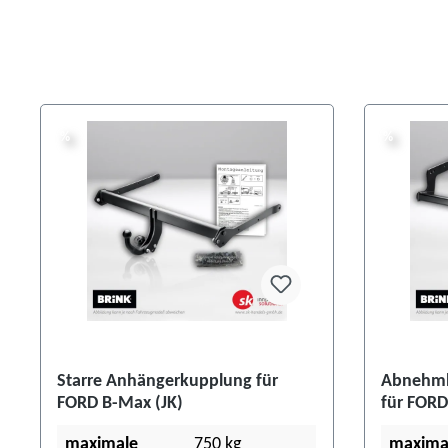
%
%
%
%
Starre Anhängerkupplung für
Abnehmb
FORD B-Max (JK)
für FORD
maximale
750 kg
maxima