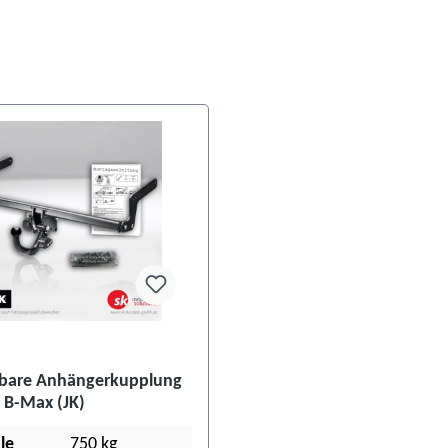
are Anhängerkupplung
 B-Max (JK)
le
750 kg