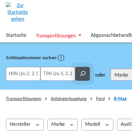
springen
Zur Hauptnavigation springen
Startseite
Abgasnachbehandl
Transportlösungen
Schlüsselnummer suchen
HSN eingeben
TSN eingeben
Suchen
oder
Transportlösungen
Anhängerkupplung
Ford
B-Max
Hersteller
Marke
Modell
Ausf