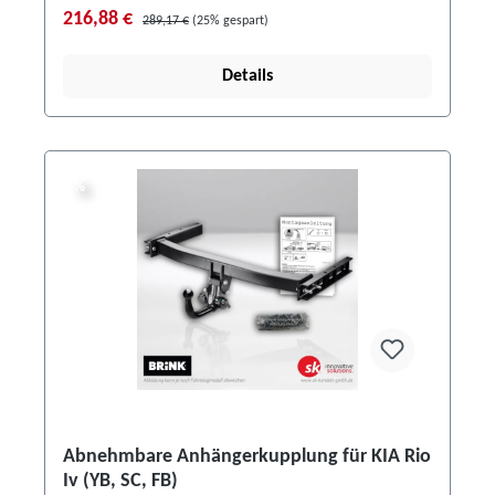
216,88 €
289,17 €
(25% gespart)
Details
%
%
Abnehmbare Anhängerkupplung für KIA Rio
Iv (YB, SC, FB)