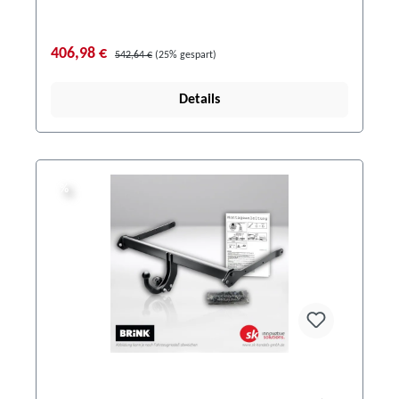
406,98 €
542,64 €
(25% gespart)
Details
%
%