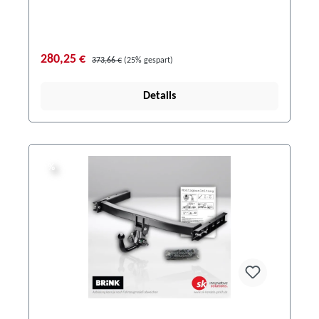
280,25 €
373,66 €
(25% gespart)
Details
%
%