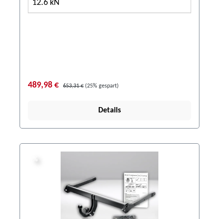
12.6 kN
489,98 €
653,31 €
(25% gespart)
Details
%
%