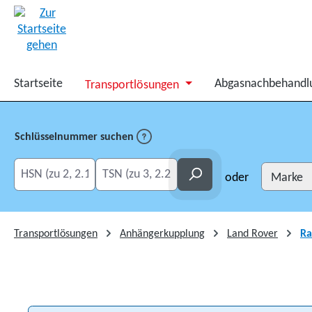
springen
Zur Hauptnavigation springen
Startseite
Abgasnachbehandl
Transportlösungen
Schlüsselnummer suchen
HSN eingeben
TSN eingeben
Suchen
oder
Transportlösungen
Anhängerkupplung
Land Rover
Ra