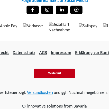
Folge #deinTeamSk auf Social Media
recht
Datenschutz
AGB
Impressum
Erklärung zur Barri
Widerruf
wertsteuer zzgl.
Versandkosten
und ggf. Nachnahmegebühren, 
innovative solutions from Bavaria