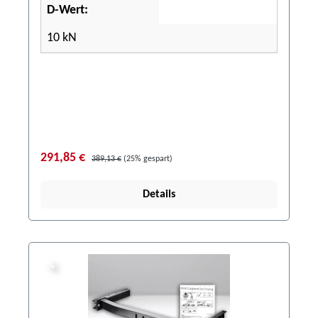
D-Wert:
10 kN
291,85 €
389,13 €
(25% gespart)
Details
%
%