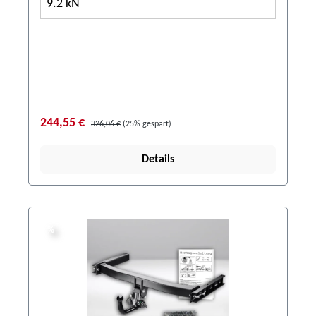
9.2 kN
244,55 €
326,06 €
(25% gespart)
Details
%
%