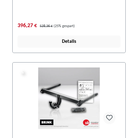
396,27 €
528,36 €
(25% gespart)
Details
%
%