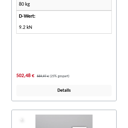
80 kg
D-Wert:
9.2 kN
502,48 €
669,97 €
(25% gespart)
Details
%
%