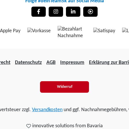
Folge #deinTeamSk auf Social Media
recht
Datenschutz
AGB
Impressum
Erklärung zur Barri
Widerruf
wertsteuer zzgl.
Versandkosten
und ggf. Nachnahmegebühren, 
innovative solutions from Bavaria