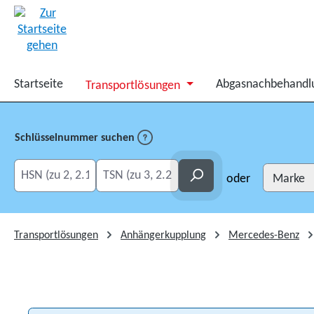
springen
Zur Hauptnavigation springen
Startseite
Abgasnachbehandl
Transportlösungen
Schlüsselnummer suchen
HSN eingeben
TSN eingeben
Suchen
oder
Transportlösungen
Anhängerkupplung
Mercedes-Benz