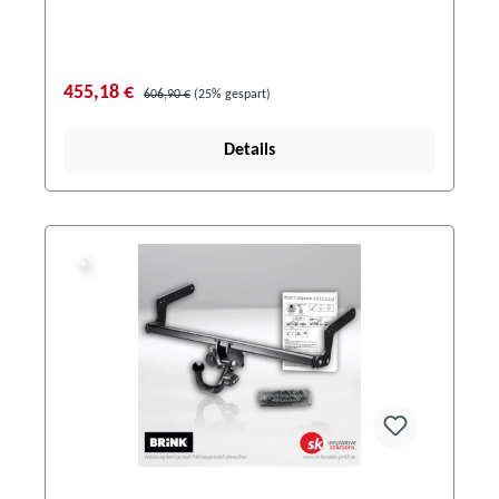
455,18 €
606,90 €
(25% gespart)
Details
%
%