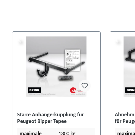
%
%
%
%
Starre Anhängerkupplung für
Abnehmb
Peugeot Bipper Tepee
für Peug
maximale
1300 kg
maxima