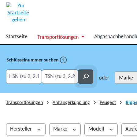
springen
Zur Hauptnavigation springen
Startseite
Abgasnachbehandl
Transportlösungen
Schlüsselnummer suchen
HSN eingeben
TSN eingeben
Suchen
oder
Transportlösungen
Anhängerkupplung
Peugeot
Bipp
Hersteller
Marke
Modell
Ausf