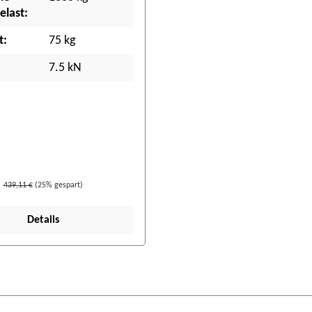
last:
t:
75 kg
7.5 kN
439,11 €
(25% gespart)
Details