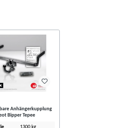
are Anhängerkupplung
eot Bipper Tepee
le
1300 kg