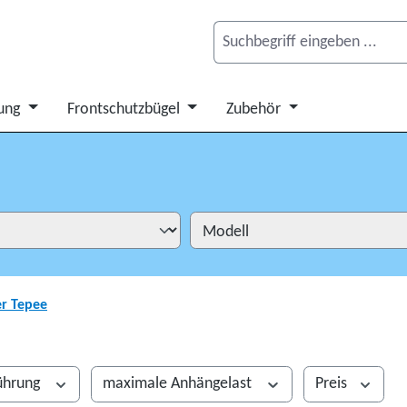
ung
Frontschutzbügel
Zubehör
er Tepee
ührung
maximale Anhängelast
Preis