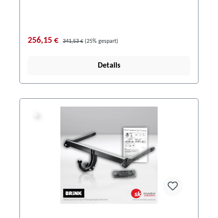
256,15 €
341,53 €
(25% gespart)
Details
%
%