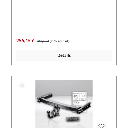
256,15 €
341,53 €
(25% gespart)
Details
%
%