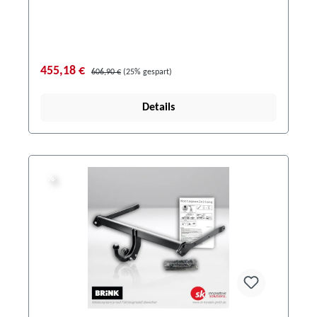
455,18 €
606,90 €
(25% gespart)
Details
%
%