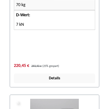
70 kg
D-Wert:
7 kN
220,45 €
293,93 €
(25% gespart)
Details
%
%