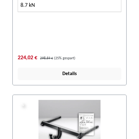
8.7 kN
224,02 €
298,69 €
(25% gespart)
Details
%
%