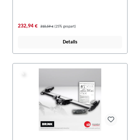
232,94 €
310,59 €
(25% gespart)
Details
%
%