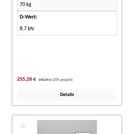
70 kg
D-Wert:
8.7 kN
255,26 €
340,34 €
(25% gespart)
Details
%
%