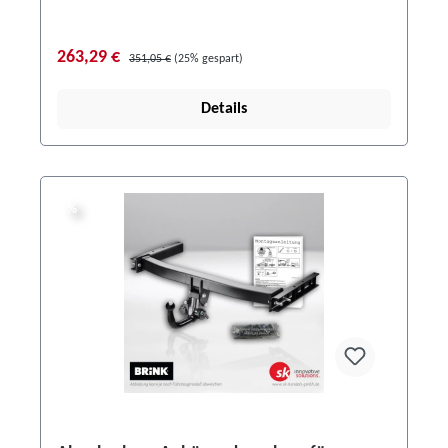
263,29 €
351,05 €
(25% gespart)
Details
%
%