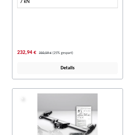
7 kN
232,94 €
310,59 €
(25% gespart)
Details
%
%