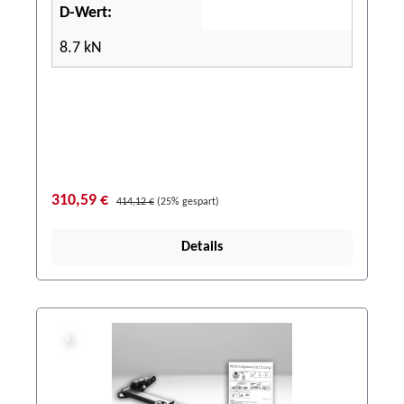
D-Wert:
8.7 kN
310,59 €
414,12 €
(25% gespart)
Details
%
%