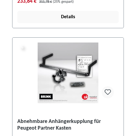
233,84 €
311,78 €
(25% gespart)
Details
%
%
Abnehmbare Anhängerkupplung für
Peugeot Partner Kasten