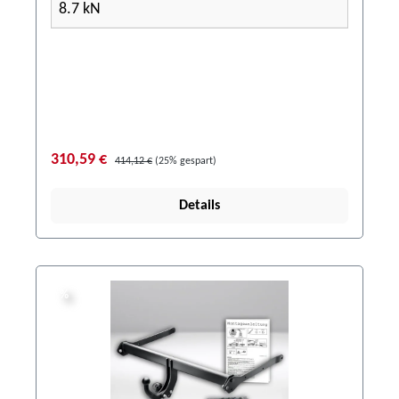
8.7 kN
310,59 €
414,12 €
(25% gespart)
Details
%
%