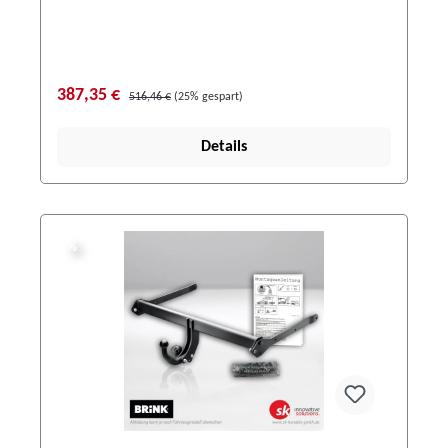
387,35 €
516,46 €
(25% gespart)
Details
%
%