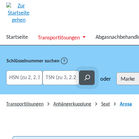
springen
Zur Hauptnavigation springen
Startseite
Abgasnachbehandl
Transportlösungen
Schlüsselnummer suchen
HSN eingeben
TSN eingeben
Suchen
oder
Transportlösungen
Anhängerkupplung
Seat
Arosa