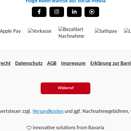
Folge #deinTeamSk auf Social Media
recht
Datenschutz
AGB
Impressum
Erklärung zur Barri
Widerruf
wertsteuer zzgl.
Versandkosten
und ggf. Nachnahmegebühren, 
innovative solutions from Bavaria