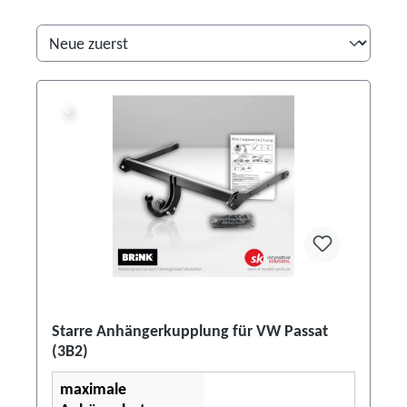
%
%
Starre Anhängerkupplung für VW Passat
(3B2)
maximale