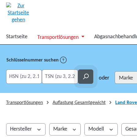
springen
Zur Hauptnavigation springen
Startseite
Abgasnachbehandl
Transportlösungen
Schlüsselnummer suchen
HSN eingeben
TSN eingeben
Suchen
oder
Transportlösungen
Auflastung Gesamtgewicht
Land Rove
Hersteller
Marke
Modell
Gesa