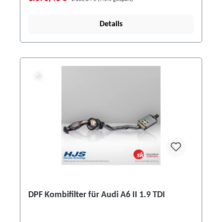
Details
%
%
DPF Kombifilter für Audi A6 II 1.9 TDI