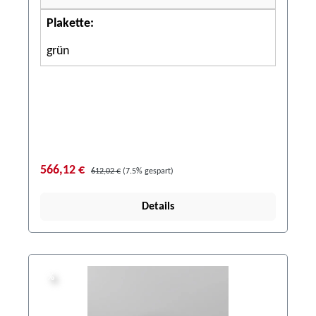
Plakette:
grün
566,12 €
612,02 €
(7.5% gespart)
Details
%
%