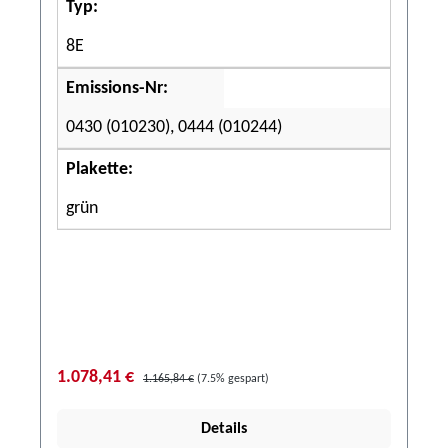
Typ:
8E
Emissions-Nr:
0430 (010230), 0444 (010244)
Plakette:
grün
1.078,41 €
1.165,84 €
(7.5% gespart)
Details