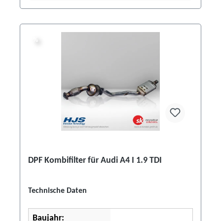
%
%
DPF Kombifilter für Audi A4 I 1.9 TDI
Technische Daten
Baujahr: