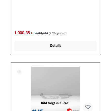
1.000,35 €
1.081,47 €
(7.5% gespart)
Details
%
%