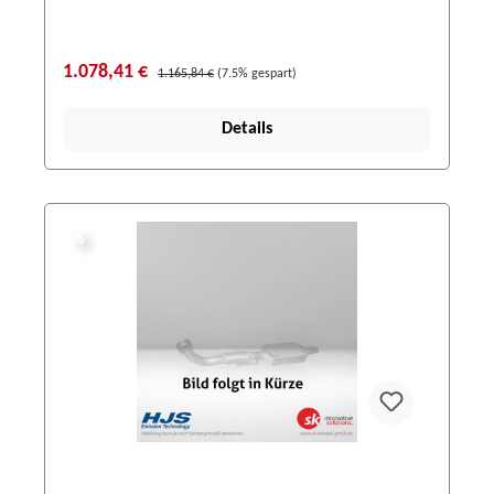
1.078,41 €
1.165,84 €
(7.5% gespart)
Details
%
%