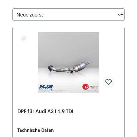
%
%
DPF für Audi A3 I 1.9 TDI
Technische Daten