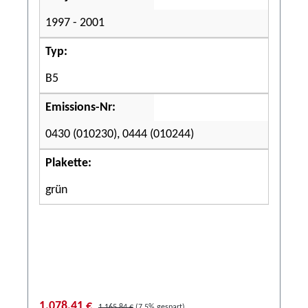
1997 - 2001
Typ:
B5
Emissions-Nr:
0430 (010230), 0444 (010244)
Plakette:
grün
1.078,41 €
1.165,84 €
(7.5% gespart)