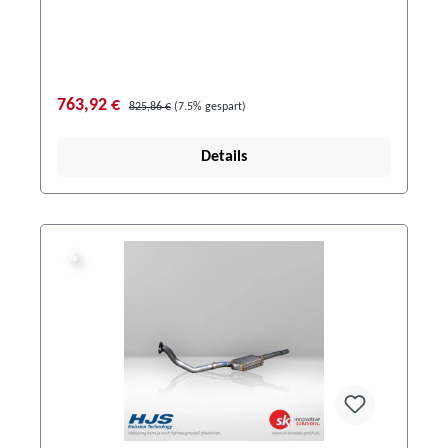
763,92 €
825,86 €
(7.5% gespart)
Details
%
%