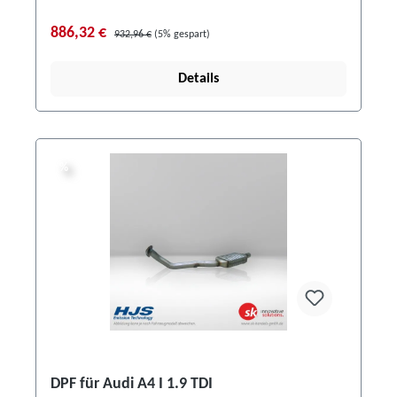
886,32 €
932,96 €
(5% gespart)
Details
%
%
DPF für Audi A4 I 1.9 TDI