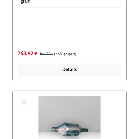
grün
763,92 €
825,86 €
(7.5% gespart)
Details
%
%