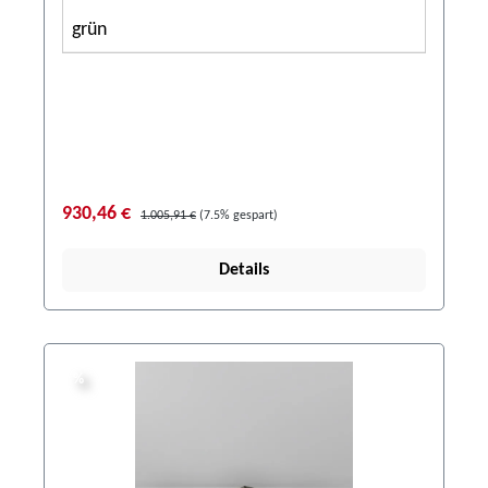
grün
930,46 €
1.005,91 €
(7.5% gespart)
Details
%
%