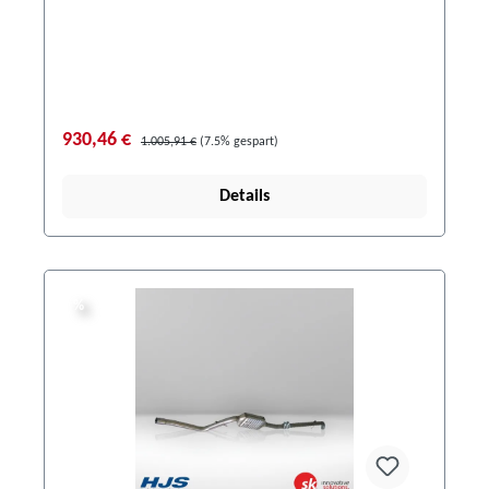
930,46 €
1.005,91 €
(7.5% gespart)
Details
%
%