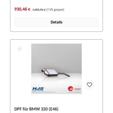
930,46 €
1.005,91 €
(7.5% gespart)
Details
%
%
DPF für BMW 320 (E46)