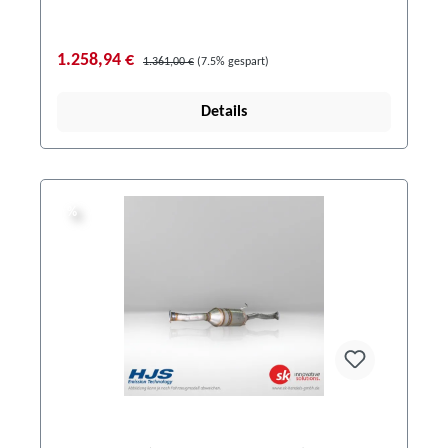
1.258,94 €
1.361,00 €
(7.5% gespart)
Details
%
%