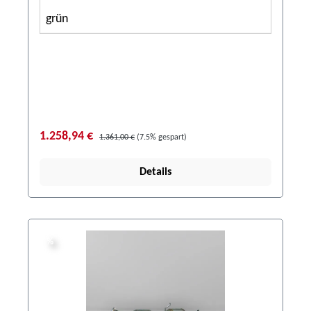
grün
1.258,94 €
1.361,00 €
(7.5% gespart)
Details
%
%