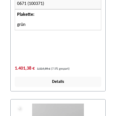
0671 (100371)
Plakette:
grün
1.401,38 €
1.514,99 €
(7.5% gespart)
Details
%
%