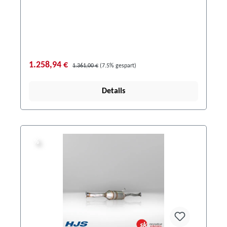
1.258,94 €
1.361,00 €
(7.5% gespart)
Details
%
%