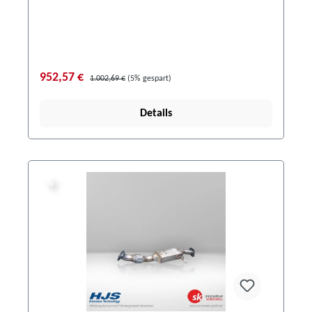
952,57 €
1.002,69 €
(5% gespart)
Details
%
%