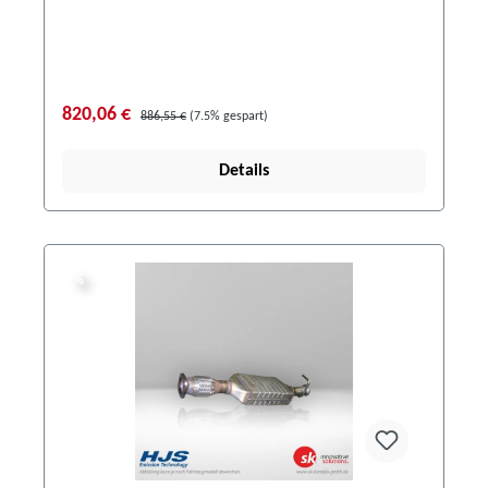
820,06 €
886,55 €
(7.5% gespart)
Details
%
%