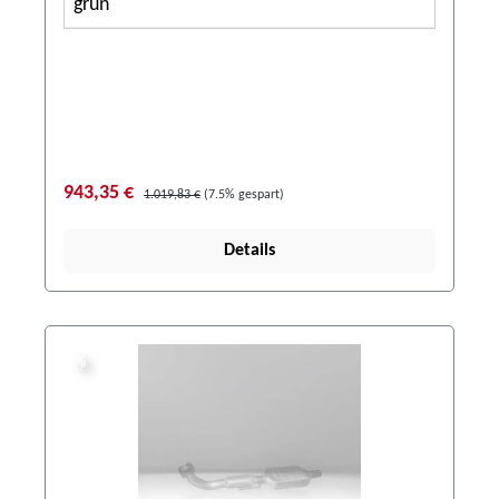
grün
943,35 €
1.019,83 €
(7.5% gespart)
Details
%
%