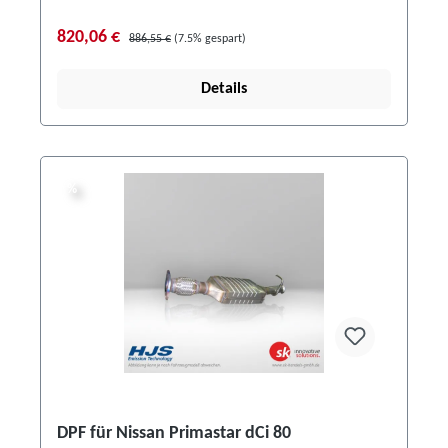
820,06 €
886,55 €
(7.5% gespart)
Details
%
%
DPF für Nissan Primastar dCi 80