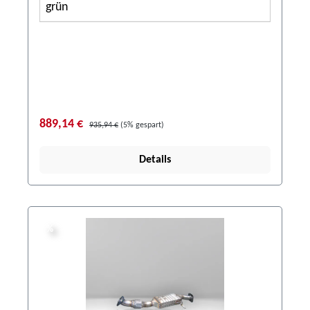
grün
889,14 €
935,94 €
(5% gespart)
Details
%
%