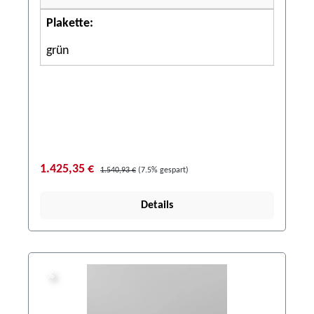
Plakette:
grün
1.425,35 €
1.540,93 €
(7.5% gespart)
Details
%
%