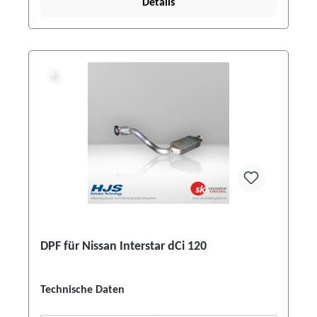
Details
%
%
DPF für Nissan Interstar dCi 120
Technische Daten