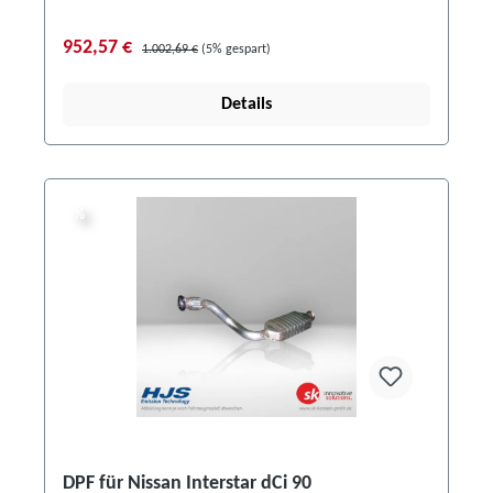
952,57 €
1.002,69 €
(5% gespart)
Details
%
%
DPF für Nissan Interstar dCi 90