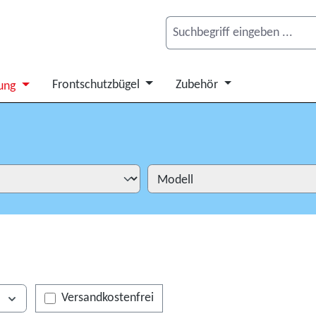
Frontschutzbügel
Zubehör
ung
Filter hinzufügen: Versandkostenfrei
s
Versandkostenfrei