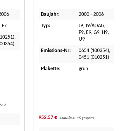
2006
Baujahr:
2000 - 2006
, F7
Typ:
J9, J9/AOAG,
F9, E9, G9, H9,
10251),
U9
100354)
Emissions-Nr:
0654 (100354),
0451 (010251)
Plakette:
grün
art)
952,57 €
1.002,69 €
(5% gespart)