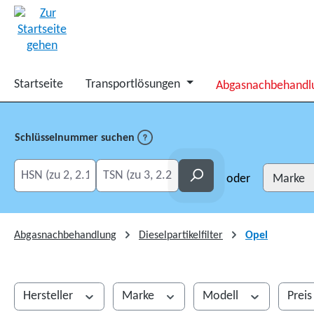
springen
Zur Hauptnavigation springen
Startseite
Transportlösungen
Abgasnachbehandl
Schlüsselnummer suchen
HSN eingeben
TSN eingeben
Suchen
oder
Abgasnachbehandlung
Dieselpartikelfilter
Opel
Hersteller
Marke
Modell
Prei