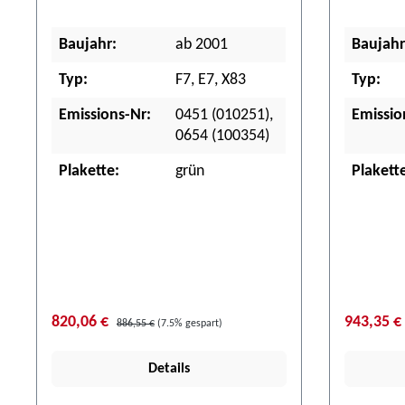
Baujahr:
ab 2001
Baujahr
Typ:
F7, E7, X83
Typ:
Emissions-Nr:
0451 (010251),
Emissio
0654 (100354)
Plakette:
grün
Plakett
820,06 €
943,35 €
886,55 €
(7.5% gespart)
Details