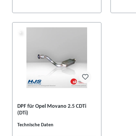
%
%
DPF für Opel Movano 2.5 CDTi
(DTi)
Technische Daten