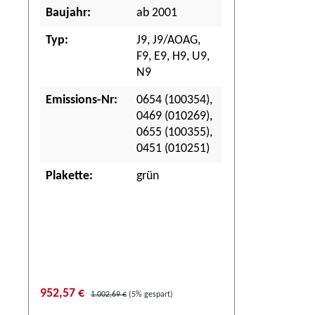
Baujahr:
ab 2001
Typ:
J9, J9/AOAG,
F9, E9, H9, U9,
N9
Emissions-Nr:
0654 (100354),
0469 (010269),
0655 (100355),
0451 (010251)
Plakette:
grün
952,57 €
1.002,69 €
(5% gespart)