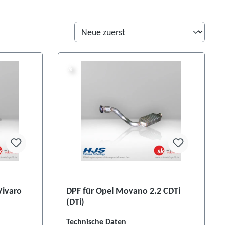
%
%
Vivaro
DPF für Opel Movano 2.2 CDTi
(DTi)
Technische Daten