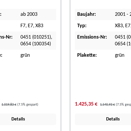
:
ab 2003
Baujahr:
2001 - 
F7, E7, X83
Typ:
X83, E7
ns-Nr:
0451 (010251),
Emissions-Nr:
0451 (0
0654 (100354)
0654 (
e:
grün
Plakette:
grün
1.425,35 €
1.019,83 €
(7.5% gespart)
1.540,93 €
(7.5% gesp
Details
Details