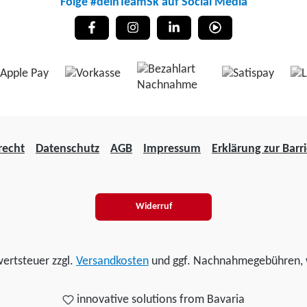
Folge #deinTeamSk auf Social Media
recht
Datenschutz
AGB
Impressum
Erklärung zur Barri
Widerruf
wertsteuer zzgl.
Versandkosten
und ggf. Nachnahmegebühren, 
innovative solutions from Bavaria