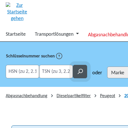
springen
Zur Hauptnavigation springen
Startseite
Transportlösungen
Abgasnachbehandl
Schlüsselnummer suchen
HSN eingeben
TSN eingeben
Suchen
oder
Abgasnachbehandlung
Dieselpartikelfilter
Peugeot
2