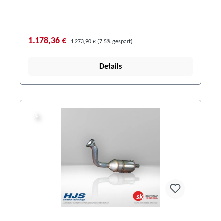
1.178,36 €
1.273,90 €
(7.5% gespart)
Details
%
%