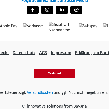
Folge #deinTeamSk auf Social Media
recht
Datenschutz
AGB
Impressum
Erklärung zur Barri
Widerruf
wertsteuer zzgl.
Versandkosten
und ggf. Nachnahmegebühren, 
innovative solutions from Bavaria