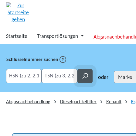
springen
Zur Hauptnavigation springen
Startseite
Transportlösungen
Abgasnachbehandl
Schlüsselnummer suchen
HSN eingeben
TSN eingeben
Suchen
oder
Abgasnachbehandlung
Dieselpartikelfilter
Renault
Es