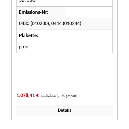
3B, 3BG
Emissions-Nr:
0430 (010230), 0444 (010244)
Plakette:
grün
1.078,41 €
1.165,84 €
(7.5% gespart)
Details