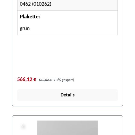
0462 (010262)
Plakette:
grün
566,12 €
612,02 €
(7.5% gespart)
Details
%
%