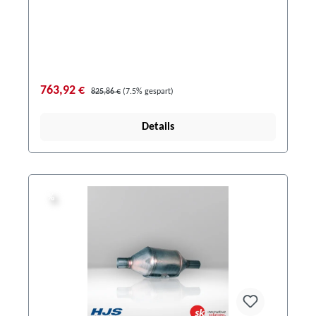
763,92 €
825,86 €
(7.5% gespart)
Details
%
%