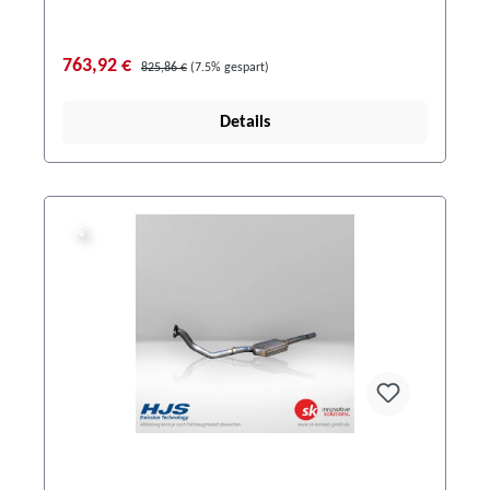
763,92 €
825,86 €
(7.5% gespart)
Details
%
%