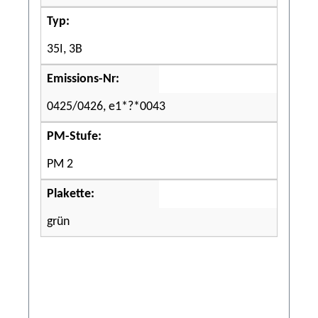
Typ:
35I, 3B
Emissions-Nr:
0425/0426, e1*?*0043
PM-Stufe:
PM 2
Plakette:
grün