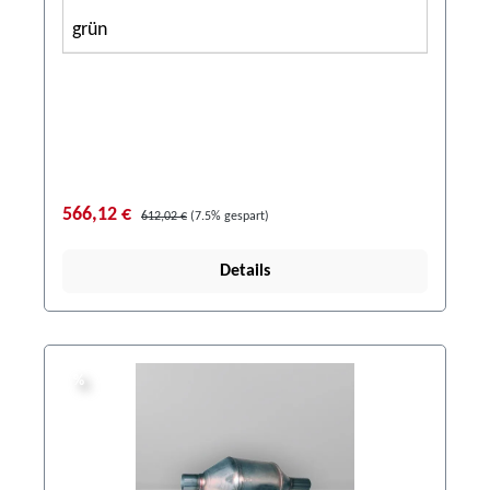
grün
566,12 €
612,02 €
(7.5% gespart)
Details
%
%