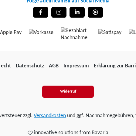
Folge #deinTeamSk auf Social Media
recht
Datenschutz
AGB
Impressum
Erklärung zur Barri
Widerruf
wertsteuer zzgl.
Versandkosten
und ggf. Nachnahmegebühren, 
innovative solutions from Bavaria