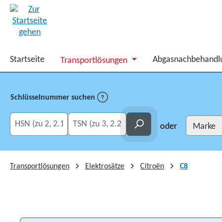
springen
Zur Hauptnavigation springen
Startseite
Abgasnachbehandl
Transportlösungen
Schlüsselnummer suchen
HSN eingeben
TSN eingeben
Suchen
oder
Transportlösungen
Elektrosätze
Citroën
C8