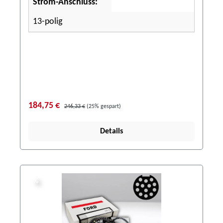
Strom-Anschluss:
13-polig
184,75 €
246,33 €
(25% gespart)
Details
%
%