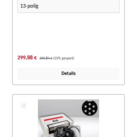
13-polig
299,88 €
399,84 €
(25% gespart)
Details
%
%