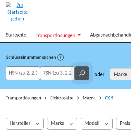
springen
Zur Hauptnavigation springen
Startseite
Abgasnachbehandl
Transportlösungen
Schlüsselnummer suchen
HSN eingeben
TSN eingeben
Suchen
oder
Transportlösungen
Elektrosätze
Mazda
CX-5
Hersteller
Marke
Modell
Prei