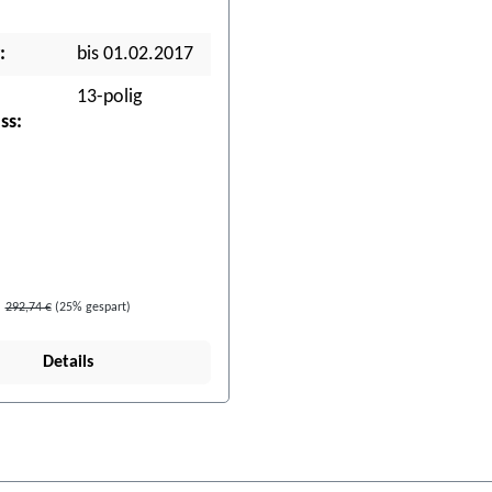
:
bis 01.02.2017
13-polig
ss:
292,74 €
(25% gespart)
Details