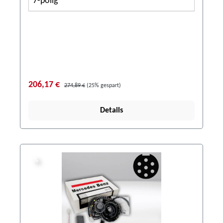
7-polig
206,17 €
274,89 €
(25% gespart)
Details
%
%