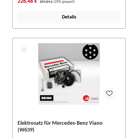
228,48 €
304,64 €
(25% gespart)
Details
%
%
Elektrosatz für Mercedes-Benz Viano
(W639)