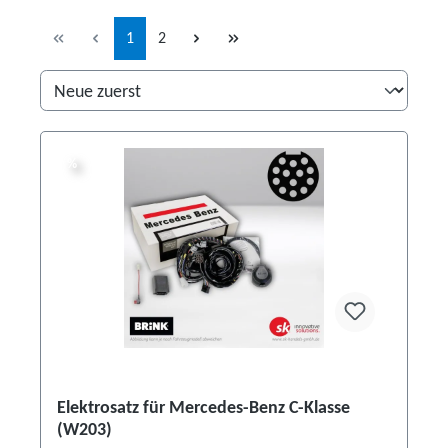
Seite
Seite
1
2
%
%
Elektrosatz für Mercedes-Benz C-Klasse
(W203)