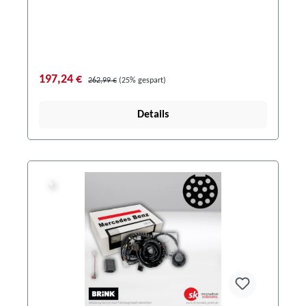
197,24 €
262,99 €
(25% gespart)
Details
%
%