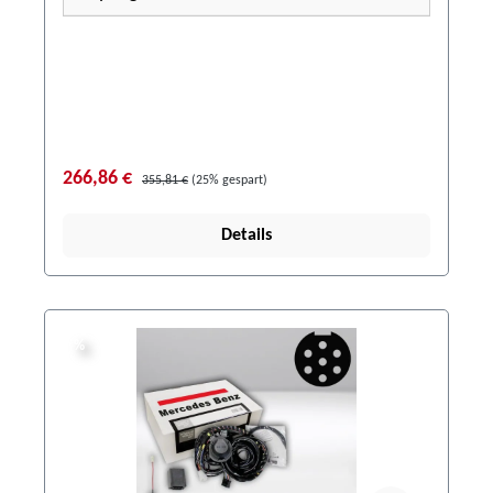
266,86 €
355,81 €
(25% gespart)
Details
%
%