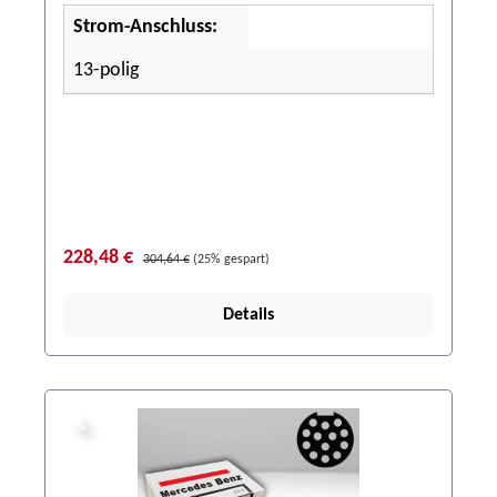
Strom-Anschluss:
13-polig
228,48 €
304,64 €
(25% gespart)
Details
%
%