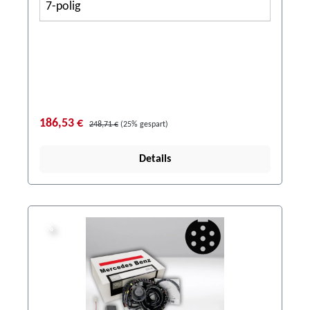
7-polig
186,53 €
248,71 €
(25% gespart)
Details
%
%