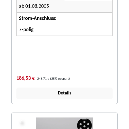
ab 01.08.2005
Strom-Anschluss:
7-polig
186,53 €
248,71 €
(25% gespart)
Details
%
%