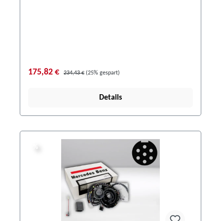
175,82 €
234,43 €
(25% gespart)
Details
%
%