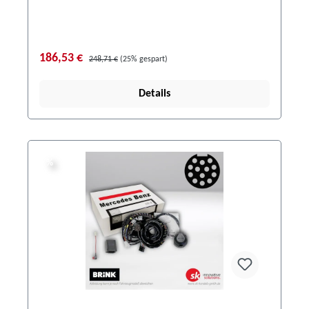
186,53 €
248,71 €
(25% gespart)
Details
%
%