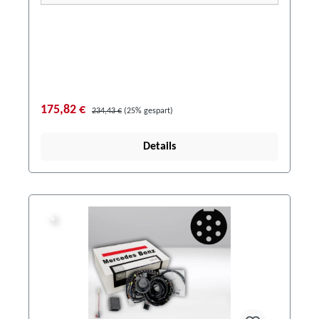
175,82 €
234,43 €
(25% gespart)
Details
%
%