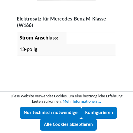
Elektrosatz für Mercedes-Benz M-Klasse
(W166)
Strom-Anschluss:
13-polig
Diese Website verwendet Cookies, um eine bestmögliche Erfahrung
197,24 €
262,99 €
(25% gespart)
bieten zu können.
Mehr Informationen ...
Nur technisch notwendige
Konfigurieren
Details
Lukas fragen
Alle Cookies akzeptieren