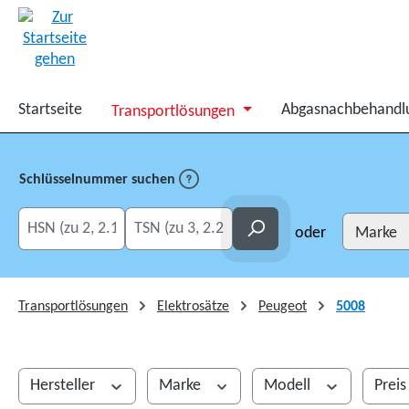
springen
Zur Hauptnavigation springen
Startseite
Abgasnachbehandl
Transportlösungen
Schlüsselnummer suchen
HSN eingeben
TSN eingeben
Suchen
oder
Transportlösungen
Elektrosätze
Peugeot
5008
Hersteller
Marke
Modell
Prei