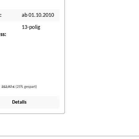
:
ab 01.10.2010
13-polig
ss:
312,97 €
(25% gespart)
Details