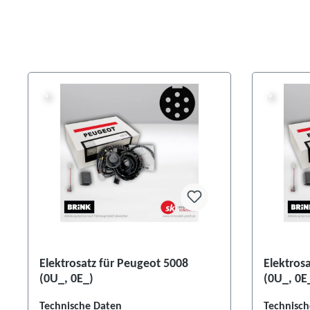
%
%
%
%
Elektrosatz für Peugeot 5008
Elektros
(0U_, 0E_)
(0U_, 0E
Technische Daten
Technisch